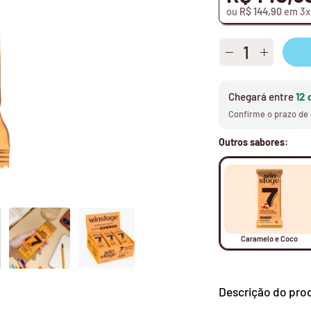
ou
R$ 144,90
em 3x 
Quantidade
Diminuir
Aument
Quantidade
a
quantid
Chegará entre
12 
Confirme o prazo de 
Outros sabores:
Caramelo e Coco
Descrição do pro