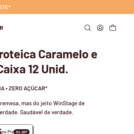
STE*
R
Abrir
MINHA
CARRINHO 
barra
CONTA
de
roteica Caramelo e
pesquisa
Caixa 12 Unid.
NA • ZERO AÇÚCAR*
remesa, mas do jeito WinStage de
verdade. Saudável de verdade.
5
no Pix
3% OFF