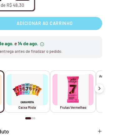
de R$ 48,30
ADICIONAR AO CARRINHO
ar
ade
de ago.
e
14 de ago.
entrega antes de finalizar o pedido.
Amendoim com Chocolate
Caixa Mista
Frutas Vermelhas
duto