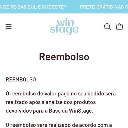
Pular
DE R$ 249 SUL E SUDESTE*
FRETE GRÁTIS NAS C
para
o
conteúdo
Abrir
ABRIR
Carr
menu
BARRA
de
DE
PESQUISA
navegação
Reembolso
REEMBOLSO
O reembolso do valor pago no seu pedido será
realizado após a análise dos produtos
devolvidos para a Base da WinStage.
O reembolso será realizado de acordo com a