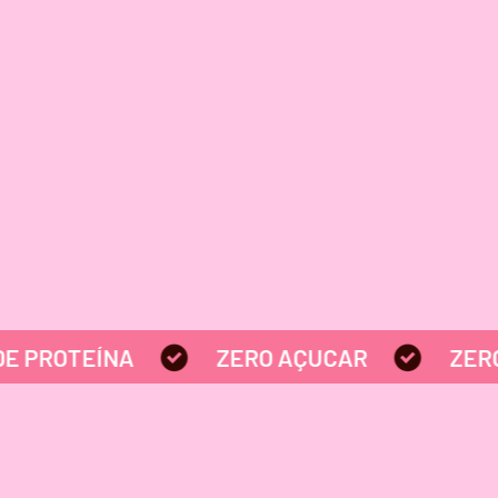
ROTEÍNA
ZERO AÇUCAR
ZERO GL